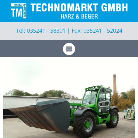
Geräte
Leistungen
Tel: 035241 - 58301 | Fax: 035241 - 52024
Aktuelles
Vorführungen
Produkte
Über uns
Kontakt