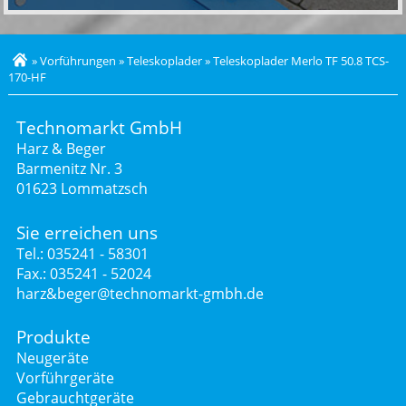
»
Vorführungen
»
Teleskoplader
»
Teleskoplader Merlo TF 50.8 TCS-
170-HF
Technomarkt GmbH
Harz & Beger
Barmenitz Nr. 3
01623 Lommatzsch
Sie erreichen uns
Tel.: 035241 - 58301
Fax.: 035241 - 52024
harz&beger@technomarkt-gmbh.de
Produkte
Neugeräte
Vorführgeräte
Gebrauchtgeräte