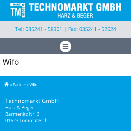
Geräte
Leistungen
Tel: 035241 - 58301 | Fax: 035241 - 52024
Aktuelles
Vorführungen
Wifo
Produkte
Über uns
»
Partner
»
Wifo
Kontakt
Technomarkt GmbH
Harz & Beger
Barmenitz Nr. 3
01623 Lommatzsch